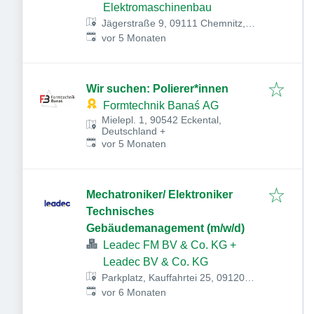
Elektromaschinenbau
Jägerstraße 9, 09111 Chemnitz,
Veröffentlicht
:
Deutschland
vor 5 Monaten
Wir suchen: Polierer*innen
Formtechnik Banaś AG
Mielepl. 1, 90542 Eckental,
Deutschland
+
Veröffentlicht
:
vor 5 Monaten
Mechatroniker/ Elektroniker
Technisches
Gebäudemanagement (m/w/d)
Leadec FM BV & Co. KG +
Leadec BV & Co. KG
Parkplatz, Kauffahrtei 25, 09120
Veröffentlicht
:
Chemnitz, Deutschland
vor 6 Monaten