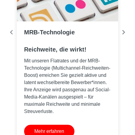
M
MRB-Technologie
M
J
Reichweite, die wirkt!
Mi
Mit unseren Flatrates und der MRB-
St
Technologie (Multichannel-Reichweiten-
za
t
Boost) erreichen Sie gezielt aktive und
Pa
g
latent wechselbereite Bewerber*innen.
Si
Ihre Anzeige wird passgenau auf Social-
Pu
Media-Kanälen ausgespielt – für
Si
maximale Reichweite und minimale
An
Streuverluste.
be
Mehr erfahren