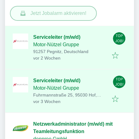
Jetzt Jobalarm aktivieren!
Serviceleiter (m/w/d)
Motor-Nützel Gruppe
91257 Pegnitz, Deutschland
Veröffentlicht
:
vor 2 Wochen
Serviceleiter (m/w/d)
Motor-Nützel Gruppe
Fuhrmannstraße 25, 95030 Hof,
Veröffentlicht
:
Deutschland
vor 3 Wochen
Netzwerkadministrator (m/w/d) mit
Teamleitungsfunktion
dennree GmbH