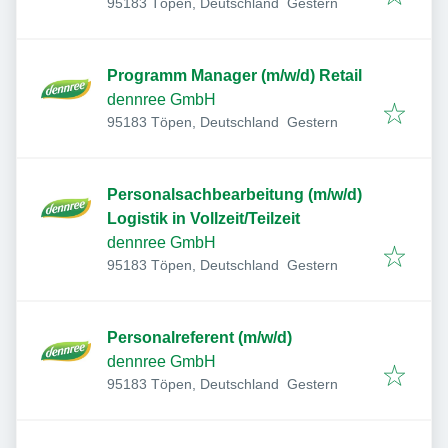
Veröffentlicht
:
95183 Töpen, Deutschland
Gestern
Programm Manager (m/w/d) Retail
dennree GmbH
Veröffentlicht
:
95183 Töpen, Deutschland
Gestern
Personalsachbearbeitung (m/w/d)
Logistik in Vollzeit/Teilzeit
dennree GmbH
Veröffentlicht
:
95183 Töpen, Deutschland
Gestern
Personalreferent (m/w/d)
dennree GmbH
Veröffentlicht
:
95183 Töpen, Deutschland
Gestern