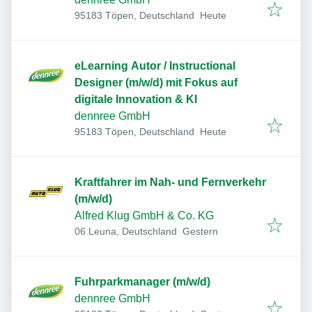
Veröffentlicht
:
95183 Töpen, Deutschland
Heute
eLearning Autor / Instructional
Designer (m/w/d) mit Fokus auf
digitale Innovation & KI
dennree GmbH
Veröffentlicht
:
95183 Töpen, Deutschland
Heute
Kraftfahrer im Nah- und Fernverkehr
(m/w/d)
Alfred Klug GmbH & Co. KG
Veröffentlicht
:
06 Leuna, Deutschland
Gestern
Fuhrparkmanager (m/w/d)
dennree GmbH