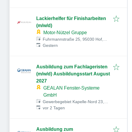
Lackierhelfer für Finisharbeiten
(m/w/d)
Motor-Nützel Gruppe
Fuhrmannstraße 25, 95030 Hof,
Veröffentlicht
:
Deutschland
Gestern
Ausbildung zum Fachlageristen
(m/w/d) Ausbildungsstart August
2027
GEALAN Fenster-Systeme
GmbH
Gewerbegebiet Kapelle-Nord 23,
Veröffentlicht
:
07922 Tanna, Deutschland
vor 2 Tagen
Ausbildung zum