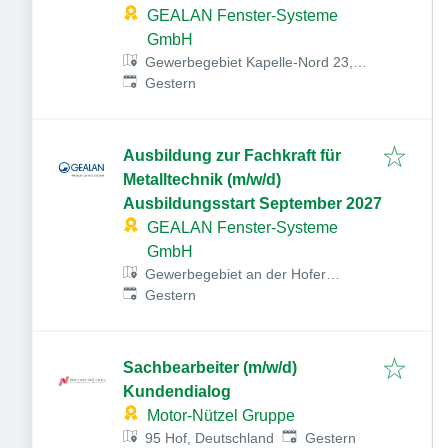
GEALAN Fenster-Systeme
GmbH
Gewerbegebiet Kapelle-Nord 23,
Veröffentlicht
:
07922 Tanna, Deutschland
Gestern
Ausbildung zur Fachkraft für
Metalltechnik (m/w/d)
Ausbildungsstart September 2027
GEALAN Fenster-Systeme
GmbH
Gewerbegebiet an der Hofer
Veröffentlicht
:
Straße, Hofer Str. 80, 95145
Gestern
Oberkotzau, Deutschland
Sachbearbeiter (m/w/d)
Kundendialog
Motor-Nützel Gruppe
Veröffentlicht
:
95 Hof, Deutschland
Gestern