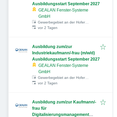
Ausbildungsstart September 2027
GEALAN Fenster-Systeme
GmbH
Gewerbegebiet an der Hofer
Veröffentlicht
:
Straße, Hofer Str. 80, 95145
vor 2 Tagen
Oberkotzau, Deutschland
Ausbildung zum/zur
Industriekaufmann/-frau (m/w/d)
Ausbildungsstart September 2027
GEALAN Fenster-Systeme
GmbH
Gewerbegebiet an der Hofer
Veröffentlicht
:
Straße, Hofer Str. 80, 95145
vor 2 Tagen
Oberkotzau, Deutschland
Ausbildung zum/zur Kaufmann/-
frau für
Digitalisierungsmanagement