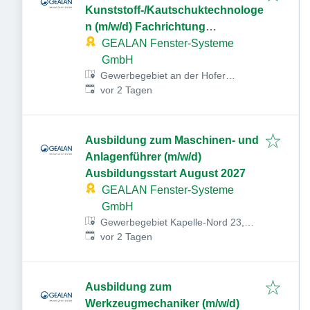
Kunststoff-/Kautschuktechnologe
n (m/w/d) Fachrichtung
Fensterbau Ausbildungsstart
GEALAN Fenster-Systeme
September 2027
GmbH
Gewerbegebiet an der Hofer
Veröffentlicht
:
Straße, Hofer Str. 80, 95145
vor 2 Tagen
Oberkotzau, Deutschland
Ausbildung zum Maschinen- und
Anlagenführer (m/w/d)
Ausbildungsstart August 2027
GEALAN Fenster-Systeme
GmbH
Gewerbegebiet Kapelle-Nord 23,
Veröffentlicht
:
07922 Tanna, Deutschland
vor 2 Tagen
Ausbildung zum
Werkzeugmechaniker (m/w/d)