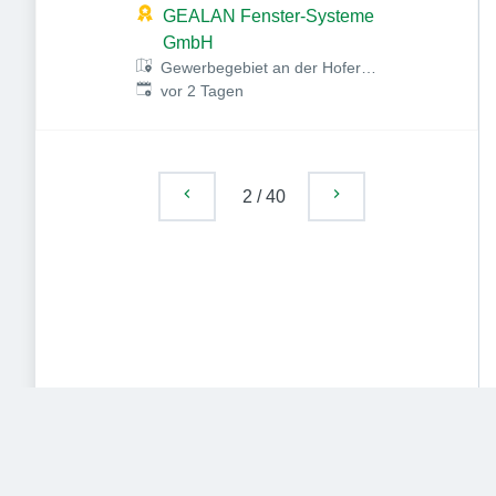
(m/w/d) Ausbildungsstart
GEALAN Fenster-Systeme
September 2027
GmbH
Gewerbegebiet an der Hofer
Veröffentlicht
:
Straße, Hofer Str. 80, 95145
vor 2 Tagen
Oberkotzau, Deutschland
2
/
40