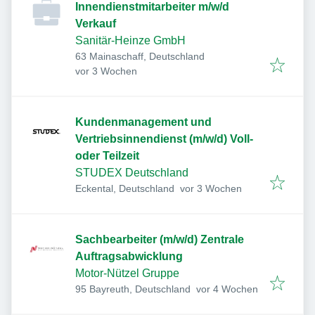
Innendienstmitarbeiter m/w/d
Verkauf
Sanitär-Heinze GmbH
63 Mainaschaff, Deutschland
Veröffentlicht
:
vor 3 Wochen
Kundenmanagement und
Vertriebsinnendienst (m/w/d) Voll-
oder Teilzeit
STUDEX Deutschland
Veröffentlicht
:
Eckental, Deutschland
vor 3 Wochen
Sachbearbeiter (m/w/d) Zentrale
Auftragsabwicklung
Motor-Nützel Gruppe
Veröffentlicht
:
95 Bayreuth, Deutschland
vor 4 Wochen