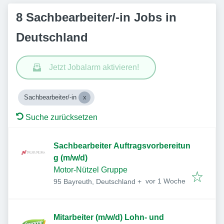
8 Sachbearbeiter/-in Jobs in
Deutschland
Jetzt Jobalarm aktivieren!
Sachbearbeiter/-in
Suche zurücksetzen
Sachbearbeiter Auftragsvorbereitun
g (m/w/d)
Motor-Nützel Gruppe
Veröffentlicht
:
vor 1 Woche
95 Bayreuth, Deutschland
+
Mitarbeiter (m/w/d) Lohn- und