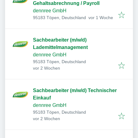
Gehaltsabrechnung / Payroll
dennree GmbH
Veröffentlicht
:
95183 Töpen, Deutschland
vor 1 Woche
Sachbearbeiter (m/w/d)
Lademittelmanagement
dennree GmbH
95183 Töpen, Deutschland
Veröffentlicht
:
vor 2 Wochen
Sachbearbeiter (m/w/d) Technischer
Einkauf
dennree GmbH
95183 Töpen, Deutschland
Veröffentlicht
:
vor 2 Wochen