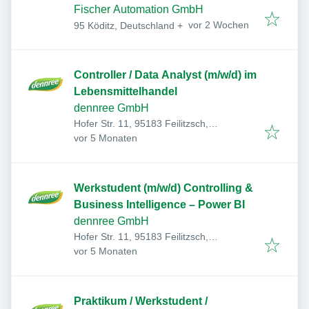
Fischer Automation GmbH
Veröffentlicht
:
vor 2 Wochen
95 Köditz, Deutschland
+
Controller / Data Analyst (m/w/d) im
Lebensmittelhandel
dennree GmbH
Hofer Str. 11, 95183 Feilitzsch,
Veröffentlicht
:
Deutschland
vor 5 Monaten
Werkstudent (m/w/d) Controlling &
Business Intelligence – Power BI
dennree GmbH
Hofer Str. 11, 95183 Feilitzsch,
Veröffentlicht
:
Deutschland
vor 5 Monaten
Praktikum / Werkstudent /