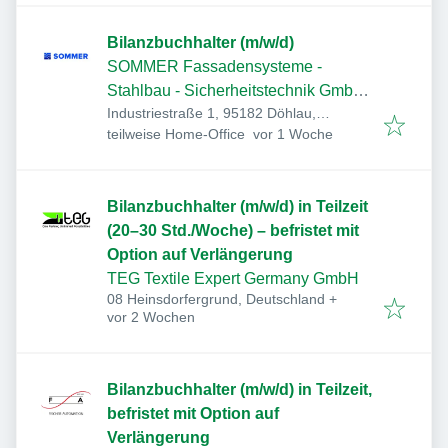
Bilanzbuchhalter (m/w/d)
SOMMER Fassadensysteme -
Stahlbau - Sicherheitstechnik GmbH
Industriestraße 1, 95182 Döhlau,
& Co. KG
Veröffentlicht
:
Deutschland
teilweise Home-Office
vor 1 Woche
Bilanzbuchhalter (m/w/d) in Teilzeit
(20–30 Std./Woche) – befristet mit
Option auf Verlängerung
TEG Textile Expert Germany GmbH
08 Heinsdorfergrund, Deutschland
+
Veröffentlicht
:
vor 2 Wochen
Bilanzbuchhalter (m/w/d) in Teilzeit,
befristet mit Option auf
Verlängerung