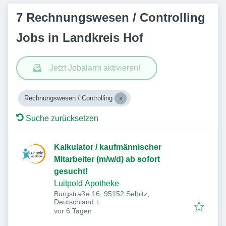
7 Rechnungswesen / Controlling
Jobs in Landkreis Hof
Jetzt Jobalarm aktivieren!
Rechnungswesen / Controlling
Suche zurücksetzen
Kalkulator / kaufmännischer
Mitarbeiter (m/w/d) ab sofort
gesucht!
Luitpold Apotheke
Burgstraße 16, 95152 Selbitz,
Deutschland
+
Veröffentlicht
:
vor 6 Tagen