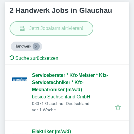
2 Handwerk Jobs in Glauchau
Jetzt Jobalarm aktivieren!
Handwerk
Suche zurücksetzen
Serviceberater * Kfz-Meister * Kfz-
Servicetechniker * Kfz-
Mechatroniker (m/w/d)
besico Sachsenland GmbH
08371 Glauchau, Deutschland
Veröffentlicht
:
vor 1 Woche
Elektriker (m/w/d)