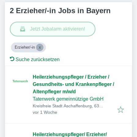
2 Erzieher/-in Jobs in Bayern
Jetzt Jobalarm aktivieren!
Erzieher/-in
Suche zurücksetzen
Heilerziehungspfleger / Erzieher /
Gesundheits- und Krankenpfleger /
Altenpfleger m/w/d
Tatenwerk gemeinnützige GmbH
Kreisfreie Stadt Aschaffenburg, 63
Veröffentlicht
:
Aschaffenburg, Deutschland
vor 1 Woche
Heilerziehungspfleger/ Erzieher/