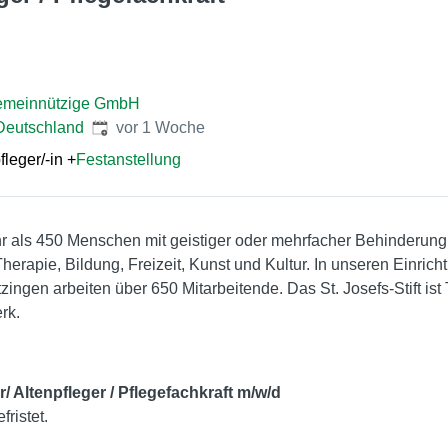
emeinnützige GmbH
Veröffentlicht
:
Deutschland
vor 1 Woche
leger/-in
+
Festanstellung
ehr als 450 Menschen mit geistiger oder mehrfacher Behinderung 
erapie, Bildung, Freizeit, Kunst und Kultur. In unseren Einric
ingen arbeiten über 650 Mitarbeitende. Das St. Josefs-Stift ist
rk.
/ Altenpfleger / Pflegefachkraft m/w/d
ristet.