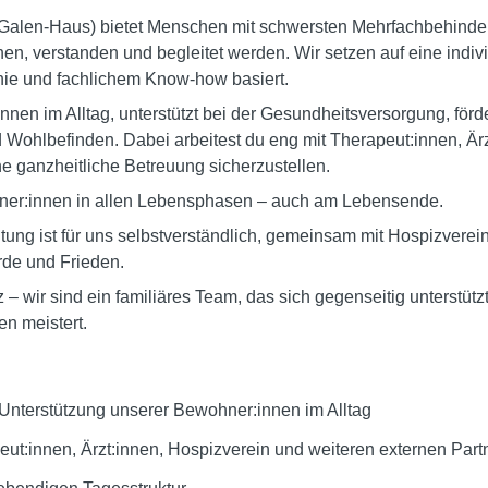
alen-Haus) bietet Menschen mit schwersten Mehrfachbehinder
hen, verstanden und begleitet werden. Wir setzen auf eine indiv
hie und fachlichem Know-how basiert.
nen im Alltag, unterstützt bei der Gesundheitsversorgung, för
und Wohlbefinden. Dabei arbeitest du eng mit Therapeut:innen, Ä
 ganzheitliche Betreuung sicherzustellen.
ner:innen in allen Lebensphasen – auch am Lebensende.
itung ist für uns selbstverständlich, gemeinsam mit Hospizvere
rde und Frieden.
tz – wir sind ein familiäres Team, das sich gegenseitig unterstü
n meistert.
 Unterstützung unserer Bewohner:innen im Alltag
t:innen, Ärzt:innen, Hospizverein und weiteren externen Part