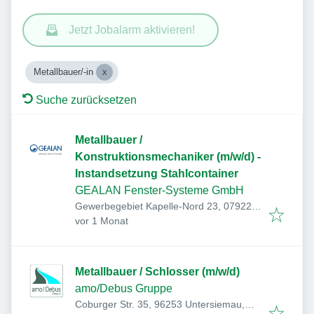
Jetzt Jobalarm aktivieren!
Metallbauer/-in
Suche zurücksetzen
Metallbauer /
Konstruktionsmechaniker (m/w/d) -
Instandsetzung Stahlcontainer
GEALAN Fenster-Systeme GmbH
Gewerbegebiet Kapelle-Nord 23, 07922
Veröffentlicht
:
Tanna, Deutschland
vor 1 Monat
Metallbauer / Schlosser (m/w/d)
amo/Debus Gruppe
Coburger Str. 35, 96253 Untersiemau,