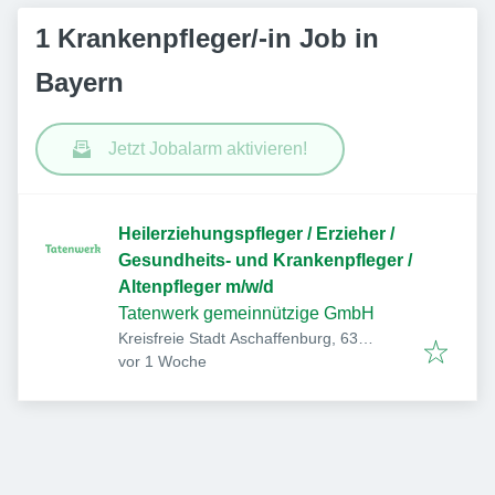
1 Krankenpfleger/-in Job in
Bayern
Jetzt Jobalarm aktivieren!
Heilerziehungspfleger / Erzieher /
Gesundheits- und Krankenpfleger /
Altenpfleger m/w/d
Tatenwerk gemeinnützige GmbH
Kreisfreie Stadt Aschaffenburg, 63
Veröffentlicht
:
Aschaffenburg, Deutschland
vor 1 Woche