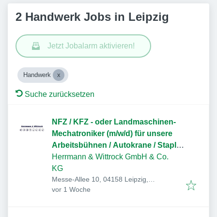
2 Handwerk Jobs in Leipzig
Jetzt Jobalarm aktivieren!
Handwerk
Suche zurücksetzen
NFZ / KFZ - oder Landmaschinen-
Mechatroniker (m/w/d) für unsere
Arbeitsbühnen / Autokrane / Stapler
für unsere Niederlassung Leipzig
Herrmann & Wittrock GmbH & Co.
KG
Messe-Allee 10, 04158 Leipzig,
Veröffentlicht
:
Deutschland
vor 1 Woche