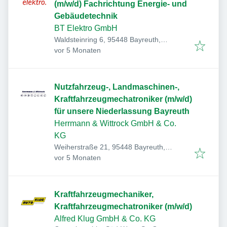
(m/w/d) Fachrichtung Energie- und
Gebäudetechnik
BT Elektro GmbH
Waldsteinring 6, 95448 Bayreuth,
Veröffentlicht
:
Deutschland
vor 5 Monaten
Nutzfahrzeug-, Landmaschinen-,
Kraftfahrzeugmechatroniker (m/w/d)
für unsere Niederlassung Bayreuth
Herrmann & Wittrock GmbH & Co.
KG
Weiherstraße 21, 95448 Bayreuth,
Veröffentlicht
:
Deutschland
vor 5 Monaten
Kraftfahrzeugmechaniker,
Kraftfahrzeugmechatroniker (m/w/d)
Alfred Klug GmbH & Co. KG