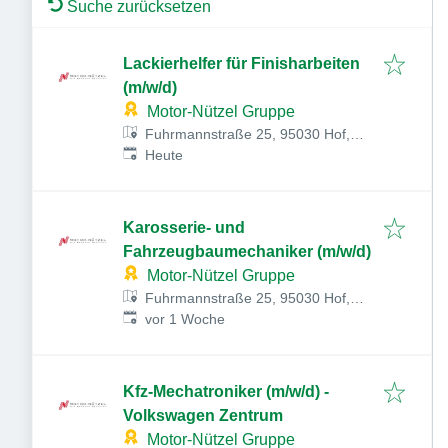
Suche zurücksetzen
Lackierhelfer für Finisharbeiten
(m/w/d)
Motor-Nützel Gruppe
Fuhrmannstraße 25, 95030 Hof,
Veröffentlicht
:
Deutschland
Heute
Karosserie- und
Fahrzeugbaumechaniker (m/w/d)
Motor-Nützel Gruppe
Fuhrmannstraße 25, 95030 Hof,
Veröffentlicht
:
Deutschland
vor 1 Woche
Kfz-Mechatroniker (m/w/d) -
Volkswagen Zentrum
Motor-Nützel Gruppe