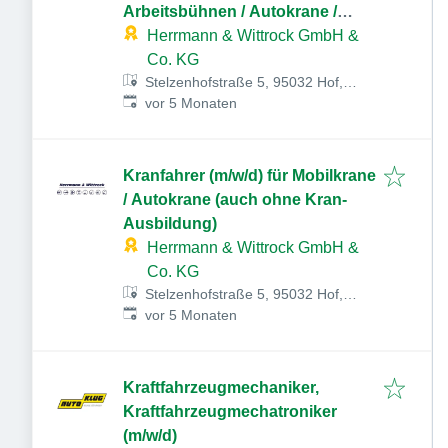
Arbeitsbühnen / Autokrane /
Stapler
Herrmann & Wittrock GmbH &
Co. KG
Stelzenhofstraße 5, 95032 Hof,
Veröffentlicht
:
Deutschland
vor 5 Monaten
Kranfahrer (m/w/d) für Mobilkrane
/ Autokrane (auch ohne Kran-
Ausbildung)
Herrmann & Wittrock GmbH &
Co. KG
Stelzenhofstraße 5, 95032 Hof,
Veröffentlicht
:
Deutschland
vor 5 Monaten
Kraftfahrzeugmechaniker,
Kraftfahrzeugmechatroniker
(m/w/d)