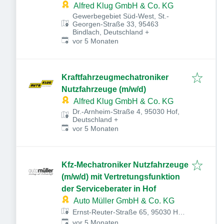
Alfred Klug GmbH & Co. KG
Gewerbegebiet Süd-West, St.-
Georgen-Straße 33, 95463
Bindlach, Deutschland
+
Veröffentlicht
:
vor 5 Monaten
Kraftfahrzeugmechatroniker
Nutzfahrzeuge (m/w/d)
Alfred Klug GmbH & Co. KG
Dr.-Arnheim-Straße 4, 95030 Hof,
Deutschland
+
Veröffentlicht
:
vor 5 Monaten
Kfz-Mechatroniker Nutzfahrzeuge
(m/w/d) mit Vertretungsfunktion
der Serviceberater in Hof
Auto Müller GmbH & Co. KG
Ernst-Reuter-Straße 65, 95030 Hof,
Veröffentlicht
:
Deutschland
vor 5 Monaten