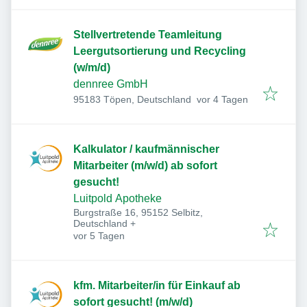
Stellvertretende Teamleitung
Leergutsortierung und Recycling
(w/m/d)
dennree GmbH
Veröffentlicht
:
95183 Töpen, Deutschland
vor 4 Tagen
Kalkulator / kaufmännischer
Mitarbeiter (m/w/d) ab sofort
gesucht!
Luitpold Apotheke
Burgstraße 16, 95152 Selbitz,
Deutschland
+
Veröffentlicht
:
vor 5 Tagen
kfm. Mitarbeiter/in für Einkauf ab
sofort gesucht! (m/w/d)