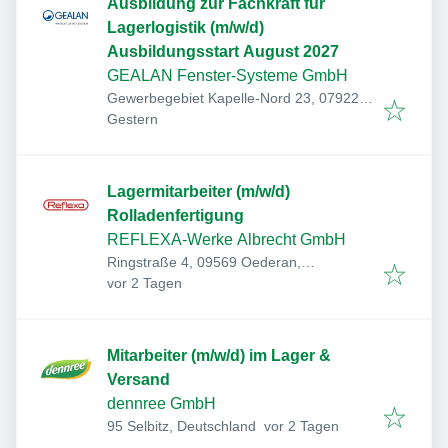
Ausbildung zur Fachkraft für
Lagerlogistik (m/w/d)
Ausbildungsstart August 2027
GEALAN Fenster-Systeme GmbH
Gewerbegebiet Kapelle-Nord 23, 07922
Veröffentlicht
:
Tanna, Deutschland
Gestern
Lagermitarbeiter (m/w/d)
Rolladenfertigung
REFLEXA-Werke Albrecht GmbH
Ringstraße 4, 09569 Oederan,
Veröffentlicht
:
Deutschland
vor 2 Tagen
Mitarbeiter (m/w/d) im Lager &
Versand
dennree GmbH
Veröffentlicht
:
95 Selbitz, Deutschland
vor 2 Tagen