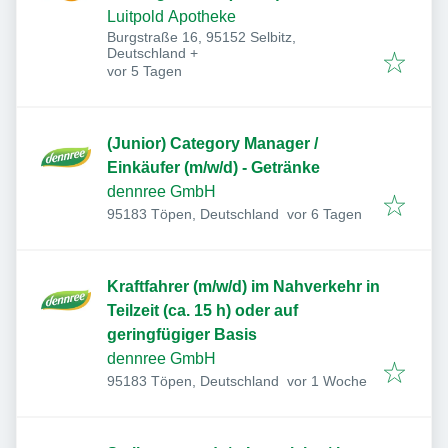
Luitpold Apotheke
Burgstraße 16, 95152 Selbitz,
Deutschland
+
Veröffentlicht
:
vor 5 Tagen
(Junior) Category Manager /
Einkäufer (m/w/d) - Getränke
dennree GmbH
Veröffentlicht
:
95183 Töpen, Deutschland
vor 6 Tagen
Kraftfahrer (m/w/d) im Nahverkehr in
Teilzeit (ca. 15 h) oder auf
geringfügiger Basis
dennree GmbH
Veröffentlicht
:
95183 Töpen, Deutschland
vor 1 Woche