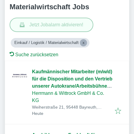
Materialwirtschaft Jobs
Jetzt Jobalarm aktivieren!
Einkauf / Logistik / Materialwirtschaft
Suche zurücksetzen
Kaufmännischer Mitarbeiter (m/w/d)
für die Disposition und den Vertrieb
unserer Autokrane/Arbeitsbühnen
Niederlassung Bayreuth
Herrmann & Wittrock GmbH & Co.
KG
Weiherstraße 21, 95448 Bayreuth,
Veröffentlicht
:
Deutschland
Heute