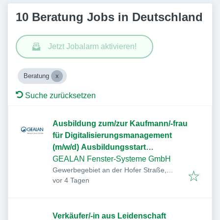
10 Beratung Jobs in Deutschland
Jetzt Jobalarm aktivieren!
Beratung
Suche zurücksetzen
Ausbildung zum/zur Kaufmann/-frau
für Digitalisierungsmanagement
(m/w/d) Ausbildungsstart
September 2027
GEALAN Fenster-Systeme GmbH
Gewerbegebiet an der Hofer Straße,
Veröffentlicht
:
Hofer Str. 80, 95145 Oberkotzau,
vor 4 Tagen
Deutschland
Verkäufer/-in aus Leidenschaft