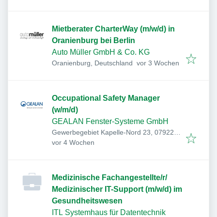
Mietberater CharterWay (m/w/d) in
Oranienburg bei Berlin
Auto Müller GmbH & Co. KG
Veröffentlicht
:
Oranienburg, Deutschland
vor 3 Wochen
Occupational Safety Manager
(w/m/d)
GEALAN Fenster-Systeme GmbH
Gewerbegebiet Kapelle-Nord 23, 07922
Veröffentlicht
:
Tanna, Deutschland
vor 4 Wochen
Medizinische Fachangestellte/r/
Medizinischer IT-Support (m/w/d) im
Gesundheitswesen
ITL Systemhaus für Datentechnik