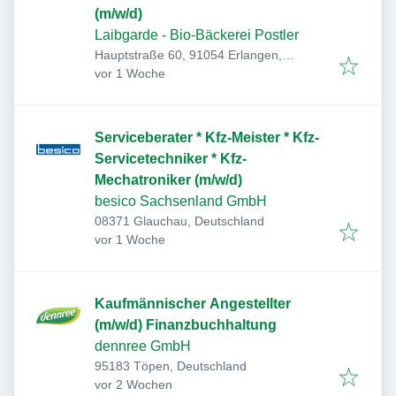
(m/w/d)
Laibgarde - Bio-Bäckerei Postler
Hauptstraße 60, 91054 Erlangen,
Veröffentlicht
:
Deutschland
vor 1 Woche
Serviceberater * Kfz-Meister * Kfz-
Servicetechniker * Kfz-
Mechatroniker (m/w/d)
besico Sachsenland GmbH
08371 Glauchau, Deutschland
Veröffentlicht
:
vor 1 Woche
Kaufmännischer Angestellter
(m/w/d) Finanzbuchhaltung
dennree GmbH
95183 Töpen, Deutschland
Veröffentlicht
:
vor 2 Wochen