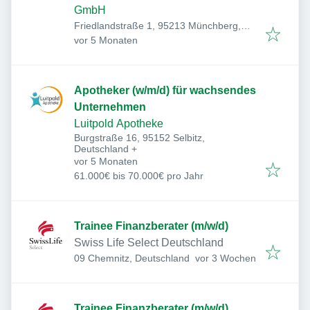
GmbH
Friedlandstraße 1, 95213 Münchberg,
Veröffentlicht
:
Deutschland
vor 5 Monaten
Apotheker (w/m/d) für wachsendes
Unternehmen
Luitpold Apotheke
Burgstraße 16, 95152 Selbitz,
Deutschland
+
Veröffentlicht
:
vor 5 Monaten
61.000€ bis 70.000€ pro Jahr
Trainee Finanzberater (m/w/d)
Swiss Life Select Deutschland
Veröffentlicht
:
09 Chemnitz, Deutschland
vor 3 Wochen
Trainee Finanzberater (m/w/d)