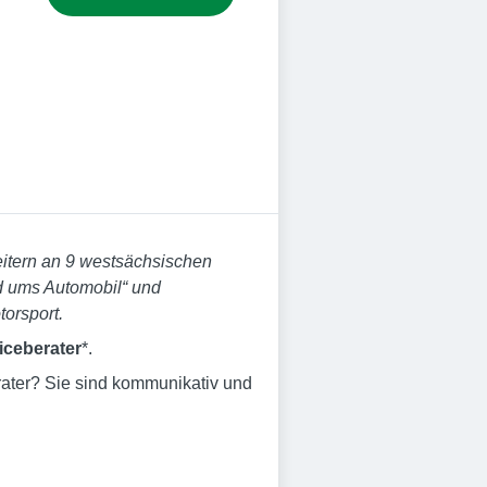
eitern an 9 westsächsischen
d ums Automobil“ und
orsport.
iceberater
*.
erater? Sie sind kommunikativ und