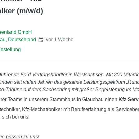
iker (m/w/d)
hsenland GmbH
Veröffentlicht
:
au, Deutschland
vor 1 Woche
nstellung
 führende Ford-Vertragshändler in Westsachsen. Mit 200 Mitarb
Kunden seit vielen Jahren das gesamte Leistungsspektrum „Run
co-Tribüne auf dem Sachsenring mit großer Begeisterung im Mot
serer Teams in unserem Stammhaus in Glauchau einen
Kfz-Serv
etechniker, Kfz-Mechatroniker mit Berufserfahrung als Serviceb
sich bei uns!
ie passen zu uns!