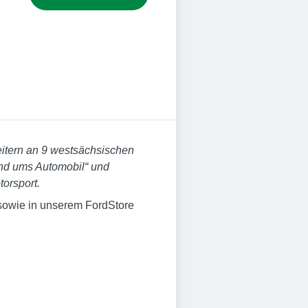
eitern an 9 westsächsischen
und ums Automobil“ und
orsport.
sowie in unserem FordStore