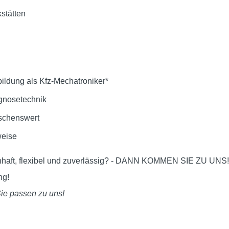
stätten
ldung als Kfz-Mechatroniker*
gnosetechnik
schenswert
weise
nhaft, flexibel und zuverlässig? - DANN KOMMEN SIE ZU UNS!
ng!
ie passen zu uns!