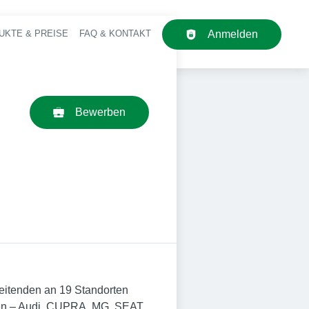
UKTE & PREISE
FAQ & KONTAKT
Anmelden
upt-Navigation
Bewerben
beitenden an 19 Standorten
ken – Audi, CUPRA, MG, SEAT,