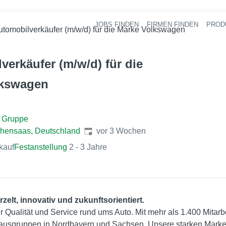
JOBS FINDEN
FIRMEN FINDEN
PROD
Ha
utomobilverkäufer (m/w/d) für die Marke Volkswagen
verkäufer (m/w/d) für die
lkswagen
l Gruppe
Veröffentlicht
:
hensaas, Deutschland
vor 3 Wochen
kauf
Festanstellung
2 - 3 Jahre
zelt, innovativ und zukunftsorientiert.
ür Qualität und Service rund ums Auto. Mit mehr als 1.400 Mitar
ohausgruppen in Nordbayern und Sachsen. Unsere starken Mar