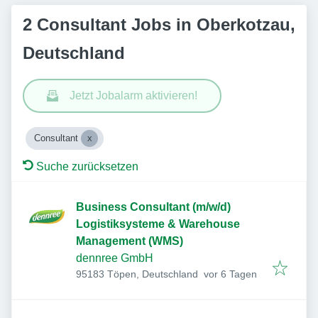
2 Consultant Jobs in Oberkotzau,
Deutschland
Jetzt Jobalarm aktivieren!
Consultant
Suche zurücksetzen
Business Consultant (m/w/d)
Logistiksysteme & Warehouse
Management (WMS)
dennree GmbH
Veröffentlicht
:
95183 Töpen, Deutschland
vor 6 Tagen